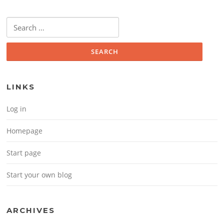
Search for:
LINKS
Log in
Homepage
Start page
Start your own blog
ARCHIVES