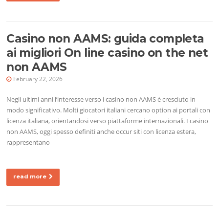
Casino non AAMS: guida completa
ai migliori On line casino on the net
non AAMS
February 22, 2026
Negli ultimi anni l’interesse verso i casino non AAMS è cresciuto in
modo significativo. Molti giocatori italiani cercano option ai portali con
licenza italiana, orientandosi verso piattaforme internazionali. I casino
non AAMS, oggi spesso definiti anche occur siti con licenza estera,
rappresentano
read more