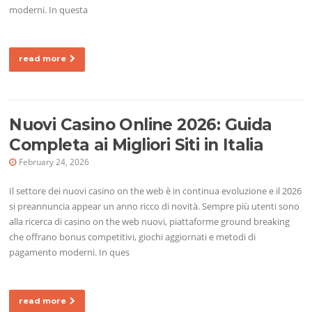
moderni. In questa
read more
Nuovi Casino Online 2026: Guida
Completa ai Migliori Siti in Italia
February 24, 2026
Il settore dei nuovi casino on the web è in continua evoluzione e il 2026
si preannuncia appear un anno ricco di novità. Sempre più utenti sono
alla ricerca di casino on the web nuovi, piattaforme ground breaking
che offrano bonus competitivi, giochi aggiornati e metodi di
pagamento moderni. In ques
read more